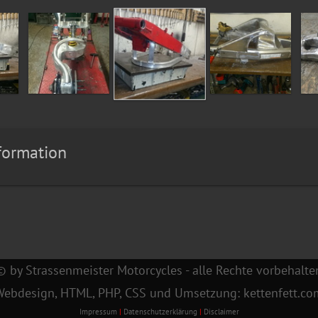
formation
© by Strassenmeister Motorcycles - alle Rechte vorbehalte
Webdesign, HTML, PHP, CSS und Umsetzung: kettenfett.co
Impressum
|
Datenschutzerklärung
|
Disclaimer