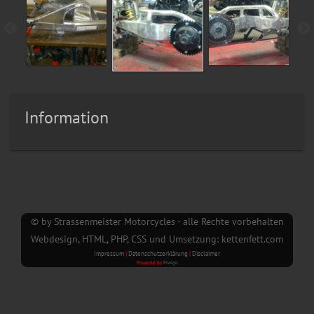
Information
© by Strassenmeister Motorcycles - alle Rechte vorbehalten
Webdesign, HTML, PHP, CSS und Umsetzung: kettenfett.com
Impressum
|
Datenschutzerklärung
|
Disclaimer
Powered by
Piwigo