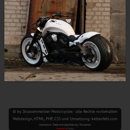
© by Strassenmeister Motorcycles - alle Rechte vorbehalten
Webdesign, HTML, PHP, CSS und Umsetzung: kettenfett.com
Impressum
|
Datenschutzerklärung
|
Disclaimer
Powered by
Piwigo